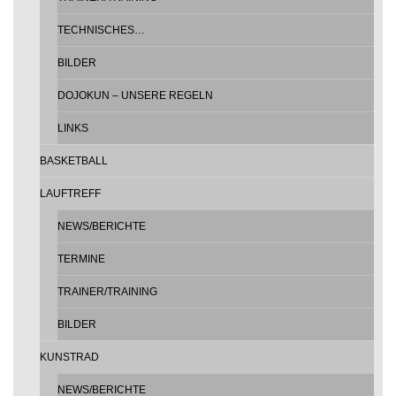
TECHNISCHES…
BILDER
DOJOKUN – UNSERE REGELN
LINKS
BASKETBALL
LAUFTREFF
NEWS/BERICHTE
TERMINE
TRAINER/TRAINING
BILDER
KUNSTRAD
NEWS/BERICHTE