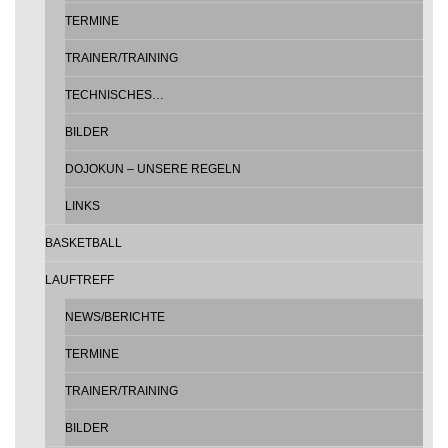
TERMINE
TRAINER/TRAINING
TECHNISCHES…
BILDER
DOJOKUN – UNSERE REGELN
LINKS
BASKETBALL
LAUFTREFF
NEWS/BERICHTE
TERMINE
TRAINER/TRAINING
BILDER