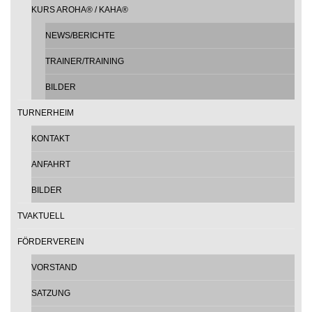
KURS AROHA® / KAHA®
NEWS/BERICHTE
TRAINER/TRAINING
BILDER
TURNERHEIM
KONTAKT
ANFAHRT
BILDER
TVAKTUELL
FÖRDERVEREIN
VORSTAND
SATZUNG