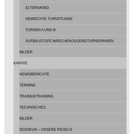
ELTERN/KIND
GEMISCHTE TURNSTUNDE
TURNEN A UND B
AUFBAUSTUFE MÄDCHEN/JUGENDTURNERINNEN
BILDER
KARATE
NEWS/BERICHTE
TERMINE
TRAINER/TRAINING
TECHNISCHES…
BILDER
DOJOKUN – UNSERE REGELN