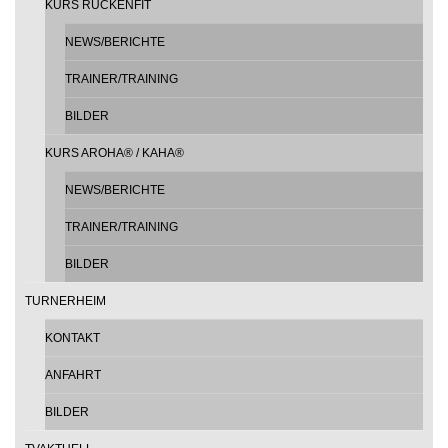
KURS RÜCKENFIT
NEWS/BERICHTE
TRAINER/TRAINING
BILDER
KURS AROHA® / KAHA®
NEWS/BERICHTE
TRAINER/TRAINING
BILDER
TURNERHEIM
KONTAKT
ANFAHRT
BILDER