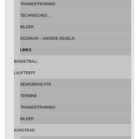
TRAINER/TRAINING
TECHNISCHES…
BILDER
DOJOKUN – UNSERE REGELN
LINKS
BASKETBALL
LAUFTREFF
NEWS/BERICHTE
TERMINE
TRAINER/TRAINING
BILDER
KUNSTRAD