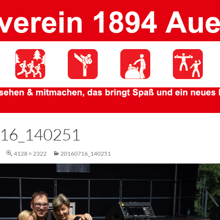
16_140251
4128 × 2322
20160716_140251