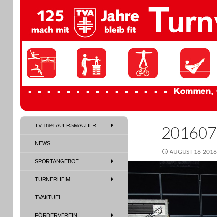
TV 1894 Auersmacher
TV 1894 AUERSMACHER
201607
TV 1894 Auersmacher
NEWS
AUGUST 16, 2016
SPORTANGEBOT
TURNERHEIM
TVAKTUELL
FÖRDERVEREIN