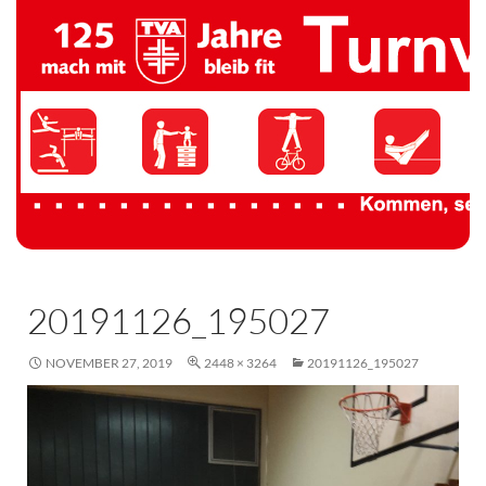
TV 1894 Auersmacher
20191126_195027
NOVEMBER 27, 2019
2448 × 3264
20191126_195027