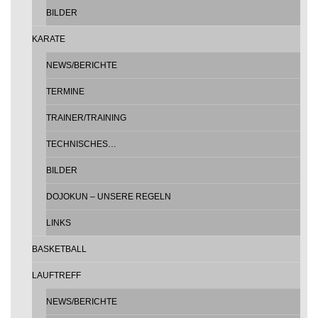
BILDER
KARATE
NEWS/BERICHTE
TERMINE
TRAINER/TRAINING
TECHNISCHES…
BILDER
DOJOKUN – UNSERE REGELN
LINKS
BASKETBALL
LAUFTREFF
NEWS/BERICHTE