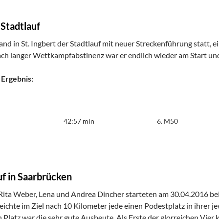
 Stadtlauf
nd in St. Ingbert der Stadtlauf mit neuer Streckenführung statt, e
ch langer Wettkampfabstinenz war er endlich wieder am Start und
 Ergebnis:
42:57 min
6. M50
uf in Saarbrücken
ita Weber, Lena und Andrea Dincher starteten am 30.04.2016 bei
ichte im Ziel nach 10 Kilometer jede einen Podestplatz in ihrer je
n Platz war die sehr gute Ausbeute. Als Erste der glorreichen Vie