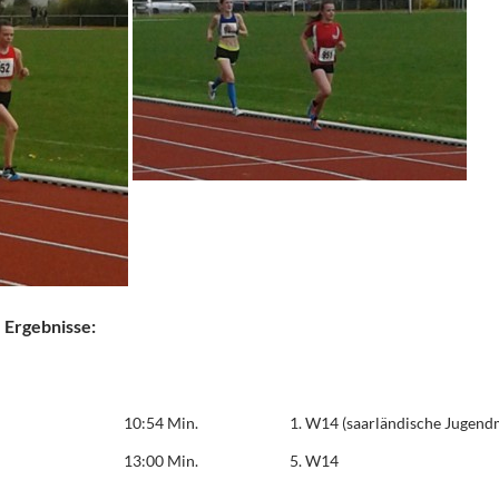
 Ergebnisse:
10:54 Min.
1. W14 (saarländische Jugendm
13:00 Min.
5. W14