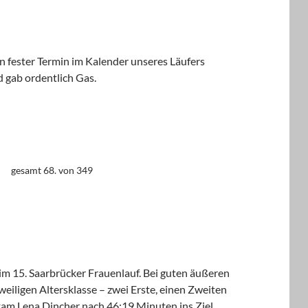
in fester Termin im Kalender unseres Läufers
 gab ordentlich Gas.
gesamt 68. von 349
m 15. Saarbrücker Frauenlauf. Bei guten äußeren
weiligen Altersklasse – zwei Erste, einen Zweiten
r kam Lena Dincher nach 46:19 Minuten ins Ziel