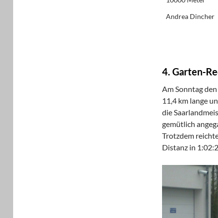
Andrea Dincher
4. Garten-R
Am Sonntag den 1
11,4 km lange un
die Saarlandmeis
gemütlich angega
Trotzdem reichte 
Distanz in 1:02: