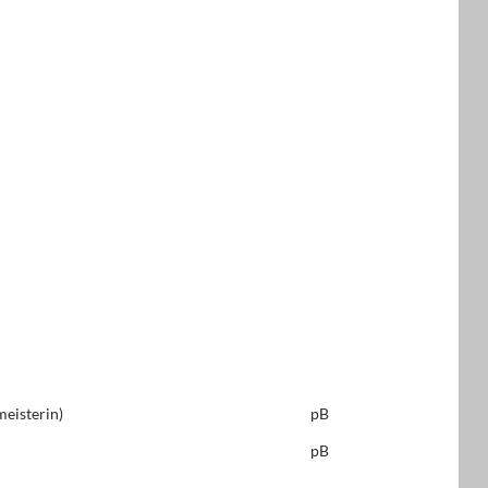
eisterin)
pB
pB