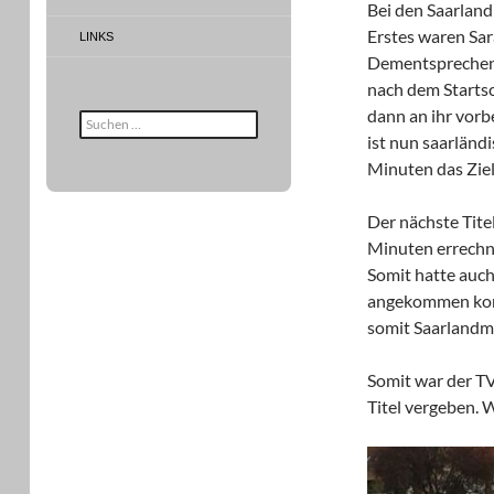
Bei den Saarland
Erstes waren Sar
LINKS
Dementsprechend 
nach dem Startsc
dann an ihr vorb
Suche
nach:
ist nun saarländ
Minuten das Ziel.
Der nächste Tite
Minuten errechne
Somit hatte auch
angekommen konnt
somit Saarlandm
Somit war der TV
Titel vergeben. 