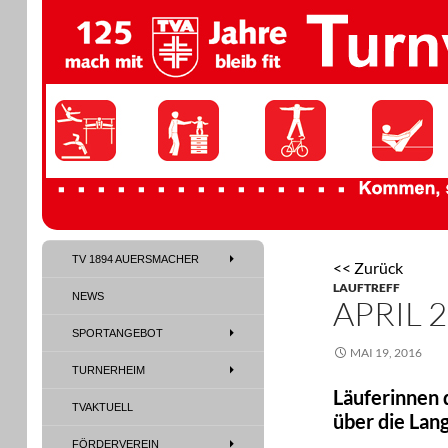
TV 1894 Auersmacher
TV 1894 AUERSMACHER
<< Zurück
TV 1894 Auersmacher
LAUFTREFF
NEWS
APRIL 
SPORTANGEBOT
MAI 19, 2016
TURNERHEIM
Läuferinnen 
TVAKTUELL
über die Lan
FÖRDERVEREIN