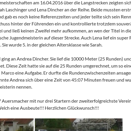
meisterschaften am 16.04.2016 über die Langstrecken zeigten sic
ah Laschinger und Lena Dincher an der Reihe. Beide mussten erst
gab es noch keine Referenzzeiten und jeder teilte sich sein Renn
huss hinter der Führenden ein und kontrollierte trotzdem souverä
ei und ließ keinen Zweifel mehr aufkommen, an wen der Titel in d
ische Jugendmeisterin auf dieser Strecke. Auch Lena lief ein super
 Sie wurde 5. in der gleichen Altersklasse wie Sarah.
l ging an Andrea Dincher. Sie lief die 10000 Meter (25 Runden) und
t. Diese Zeit hatte sie auf die 25 Runden umgerechnet, um so ein
 Marco eine Aufgabe. Er durfte die Rundenzwischenzeiten ansagen u
e Andrea sich über eine Zeit von 45:07 Minuten freuen und wurde
eisterin nennen.
 Auersmacher mit nur drei Startern der zweiterfolgreichste Vere
Welch eine Ausbeute!!! Herzlichen Glückwunsch!!!