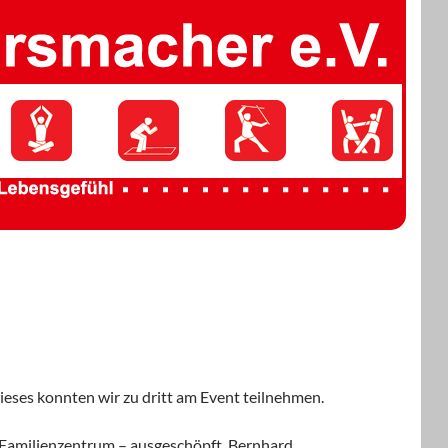
dieses konnten wir zu dritt am Event teilnehmen.
d Familienzentrum – ausgeschöpft. Bernhard