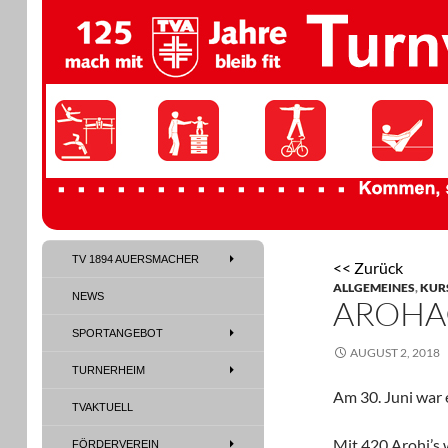
TV 1894 Auersmacher
TV 1894 AUERSMACHER
<< Zurück
TV 1894 Auersmacher
ALLGEMEINES
,
KUR
NEWS
AROHA®
SPORTANGEBOT
AUGUST 2, 2018
TURNERHEIM
Am 30. Juni war 
TVAKTUELL
Mit 420 Arohi’s 
FÖRDERVEREIN