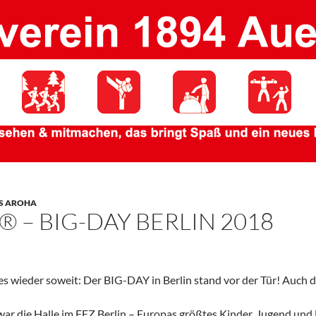
S AROHA
 – BIG-DAY BERLIN 2018
es wieder soweit: Der BIG-DAY in Berlin stand vor der Tür! Auch 
war die Halle im FEZ Berlin – Europas größtes Kinder, Jugend un