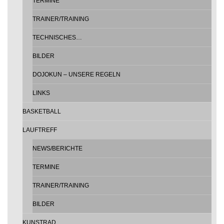
TERMINE
TRAINER/TRAINING
TECHNISCHES…
BILDER
DOJOKUN – UNSERE REGELN
LINKS
BASKETBALL
LAUFTREFF
NEWS/BERICHTE
TERMINE
TRAINER/TRAINING
BILDER
KUNSTRAD