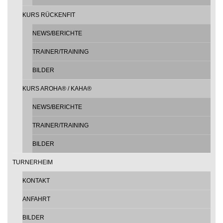
KURS RÜCKENFIT
NEWS/BERICHTE
TRAINER/TRAINING
BILDER
KURS AROHA® / KAHA®
NEWS/BERICHTE
TRAINER/TRAINING
BILDER
TURNERHEIM
KONTAKT
ANFAHRT
BILDER