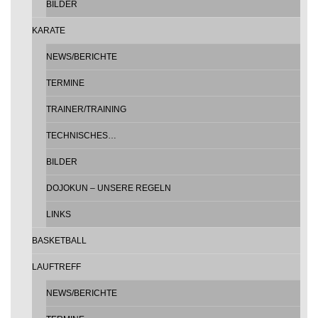
BILDER
KARATE
NEWS/BERICHTE
TERMINE
TRAINER/TRAINING
TECHNISCHES…
BILDER
DOJOKUN – UNSERE REGELN
LINKS
BASKETBALL
LAUFTREFF
NEWS/BERICHTE