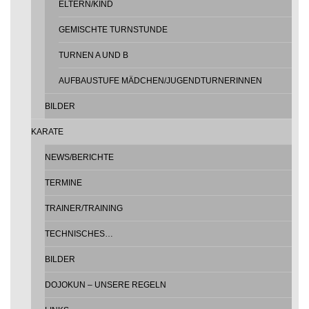
ELTERN/KIND
GEMISCHTE TURNSTUNDE
TURNEN A UND B
AUFBAUSTUFE MÄDCHEN/JUGENDTURNERINNEN
BILDER
KARATE
NEWS/BERICHTE
TERMINE
TRAINER/TRAINING
TECHNISCHES…
BILDER
DOJOKUN – UNSERE REGELN