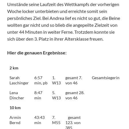
Umstände seine Laufzeit des Wettkampfs der vorherigen
Woche locker unterbieten und erreichte somit sein
persönliches Ziel. Bei Andrea lief es nicht so gut, die Beine
wollten gar nicht und so blieb die angepeilte Zielzeit von
unter 44 Minuten in weiter Ferne. Trotzdem konnte sie
sich über den 3. Platz in ihrer Altersklasse freuen.
Hier die genauen Ergebnisse:
2 km
Sarah
6:57
1.
gesamt 7.
Gesamtsiegerin
Laschinger
min, pb
W13
von 46
Lena
8:47
5.
gesamt 28.
Dincher
min
W13
von 46
10 km
Armin
43:43
7.
gesamt
Bernd
min
M55
123. von
385