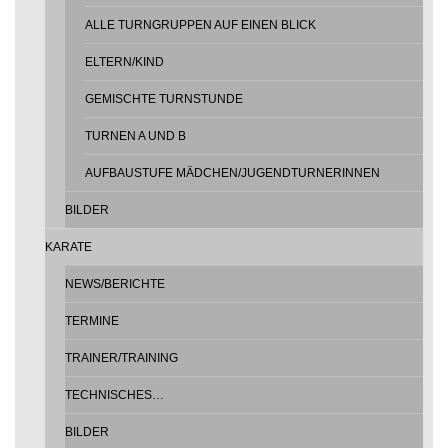
ALLE TURNGRUPPEN AUF EINEN BLICK
ELTERN/KIND
GEMISCHTE TURNSTUNDE
TURNEN A UND B
AUFBAUSTUFE MÄDCHEN/JUGENDTURNERINNEN
BILDER
KARATE
NEWS/BERICHTE
TERMINE
TRAINER/TRAINING
TECHNISCHES…
BILDER