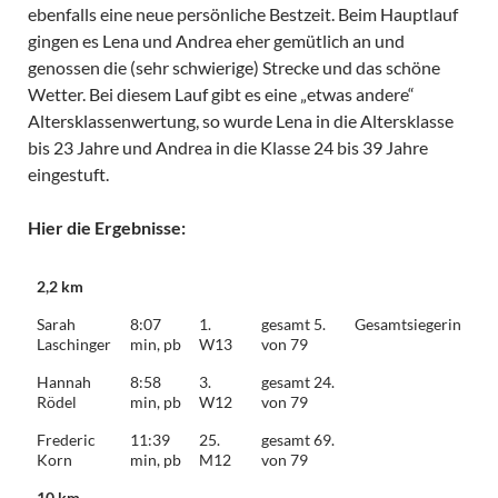
ebenfalls eine neue persönliche Bestzeit. Beim Hauptlauf
gingen es Lena und Andrea eher gemütlich an und
genossen die (sehr schwierige) Strecke und das schöne
Wetter. Bei diesem Lauf gibt es eine „etwas andere“
Altersklassenwertung, so wurde Lena in die Altersklasse
bis 23 Jahre und Andrea in die Klasse 24 bis 39 Jahre
eingestuft.
Hier die Ergebnisse:
2,2 km
Sarah
8:07
1.
gesamt 5.
Gesamtsiegerin
Laschinger
min, pb
W13
von 79
Hannah
8:58
3.
gesamt 24.
Rödel
min, pb
W12
von 79
Frederic
11:39
25.
gesamt 69.
Korn
min, pb
M12
von 79
10 km