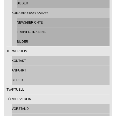
BILDER
KURS AROHA® / KAHA®
NEWS/BERICHTE
TRAINER/TRAINING
BILDER
TURNERHEIM
KONTAKT
ANFAHRT
BILDER
TVAKTUELL
FÖRDERVEREIN
VORSTAND