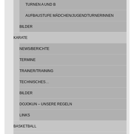
TURNEN A UND B
AUFBAUSTUFE MÄDCHEN/JUGENDTURNERINNEN
BILDER
KARATE
NEWS/BERICHTE
TERMINE
TRAINER/TRAINING
TECHNISCHES…
BILDER
DOJOKUN – UNSERE REGELN
LINKS
BASKETBALL