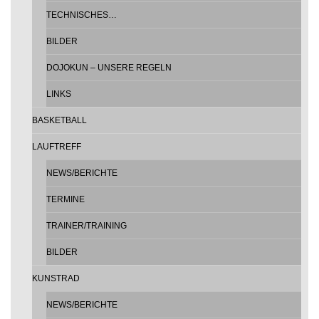
TECHNISCHES…
BILDER
DOJOKUN – UNSERE REGELN
LINKS
BASKETBALL
LAUFTREFF
NEWS/BERICHTE
TERMINE
TRAINER/TRAINING
BILDER
KUNSTRAD
NEWS/BERICHTE