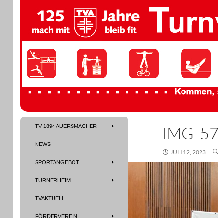
TV 1894 Auersmacher
TV 1894 AUERSMACHER
IMG_5
TV 1894 Auersmacher
NEWS
JULI 12, 2023
SPORTANGEBOT
TURNERHEIM
TVAKTUELL
FÖRDERVEREIN