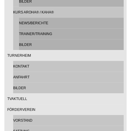
BILDER
KURS AROHA® / KAHA®
NEWS/BERICHTE
TRAINER/TRAINING
BILDER
TURNERHEIM
KONTAKT
ANFAHRT
BILDER
TVAKTUELL
FÖRDERVEREIN
VORSTAND