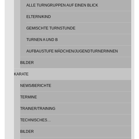
ALLE TURNGRUPPEN AUF EINEN BLICK
ELTERN/KIND
GEMISCHTE TURNSTUNDE
TURNEN A UND B
AUFBAUSTUFE MÄDCHEN/JUGENDTURNERINNEN
BILDER
KARATE
NEWS/BERICHTE
TERMINE
TRAINER/TRAINING
TECHNISCHES…
BILDER