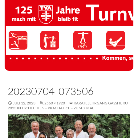
TV 1894 Auersmacher
20230704_073506
JULI 12, 2023
2560 × 1920
KARATELEHRGANG GASSHUKU
2023 IN TSCHECHIEN – PRACHATICE – ZUM 3. MAL