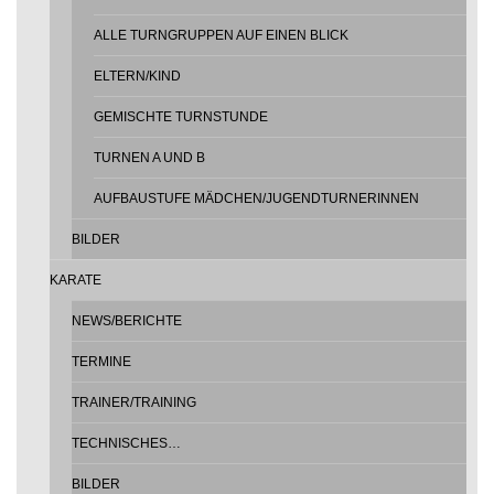
ALLE TURNGRUPPEN AUF EINEN BLICK
ELTERN/KIND
GEMISCHTE TURNSTUNDE
TURNEN A UND B
AUFBAUSTUFE MÄDCHEN/JUGENDTURNERINNEN
BILDER
KARATE
NEWS/BERICHTE
TERMINE
TRAINER/TRAINING
TECHNISCHES…
BILDER