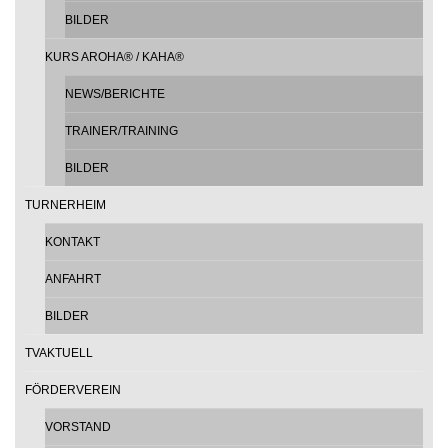
BILDER
KURS AROHA® / KAHA®
NEWS/BERICHTE
TRAINER/TRAINING
BILDER
TURNERHEIM
KONTAKT
ANFAHRT
BILDER
TVAKTUELL
FÖRDERVEREIN
VORSTAND