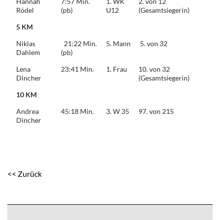
Hannah
7:57 Min.
1. WK
2. von 12
Rödel
(pb)
U12
(Gesamtsiegerin)
5 KM
Niklas
21:22 Min.
5. Mann
5. von 32
Dahlem
(pb)
Lena
23:41 Min.
1. Frau
10. von 32
Dincher
(Gesamtsiegerin)
10 KM
Andrea
45:18 Min.
3. W 35
97. von 215
Dincher
<< Zurück