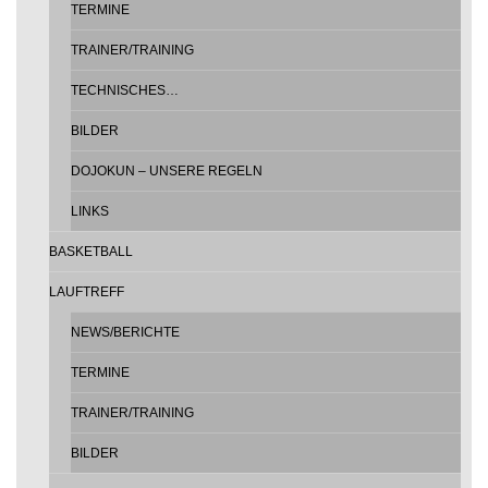
TERMINE
TRAINER/TRAINING
TECHNISCHES…
BILDER
DOJOKUN – UNSERE REGELN
LINKS
BASKETBALL
LAUFTREFF
NEWS/BERICHTE
TERMINE
TRAINER/TRAINING
BILDER