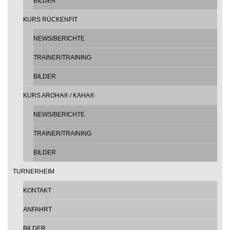
BILDER
KURS RÜCKENFIT
NEWS/BERICHTE
TRAINER/TRAINING
BILDER
KURS AROHA® / KAHA®
NEWS/BERICHTE
TRAINER/TRAINING
BILDER
TURNERHEIM
KONTAKT
ANFAHRT
BILDER