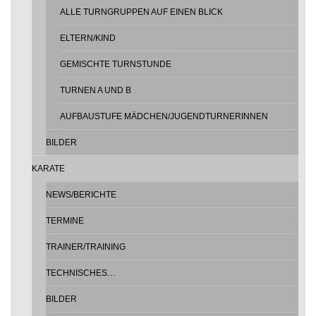
ALLE TURNGRUPPEN AUF EINEN BLICK
ELTERN/KIND
GEMISCHTE TURNSTUNDE
TURNEN A UND B
AUFBAUSTUFE MÄDCHEN/JUGENDTURNERINNEN
BILDER
KARATE
NEWS/BERICHTE
TERMINE
TRAINER/TRAINING
TECHNISCHES…
BILDER