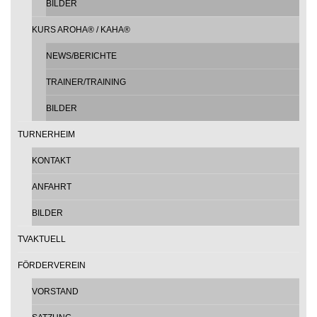
BILDER
KURS AROHA® / KAHA®
NEWS/BERICHTE
TRAINER/TRAINING
BILDER
TURNERHEIM
KONTAKT
ANFAHRT
BILDER
TVAKTUELL
FÖRDERVEREIN
VORSTAND