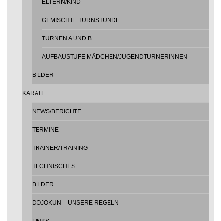
ELTERN/KIND
GEMISCHTE TURNSTUNDE
TURNEN A UND B
AUFBAUSTUFE MÄDCHEN/JUGENDTURNERINNEN
BILDER
KARATE
NEWS/BERICHTE
TERMINE
TRAINER/TRAINING
TECHNISCHES…
BILDER
DOJOKUN – UNSERE REGELN