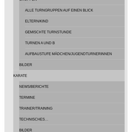
ALLE TURNGRUPPEN AUF EINEN BLICK
ELTERN/KIND
GEMISCHTE TURNSTUNDE
TURNEN A UND B
AUFBAUSTUFE MÄDCHEN/JUGENDTURNERINNEN
BILDER
KARATE
NEWS/BERICHTE
TERMINE
TRAINER/TRAINING
TECHNISCHES…
BILDER