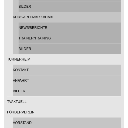
BILDER
KURS AROHA® / KAHA®
NEWS/BERICHTE
TRAINER/TRAINING
BILDER
TURNERHEIM
KONTAKT
ANFAHRT
BILDER
TVAKTUELL
FÖRDERVEREIN
VORSTAND