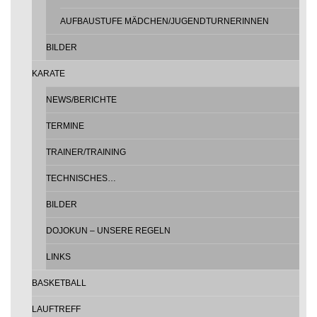
AUFBAUSTUFE MÄDCHEN/JUGENDTURNERINNEN
BILDER
KARATE
NEWS/BERICHTE
TERMINE
TRAINER/TRAINING
TECHNISCHES…
BILDER
DOJOKUN – UNSERE REGELN
LINKS
BASKETBALL
LAUFTREFF