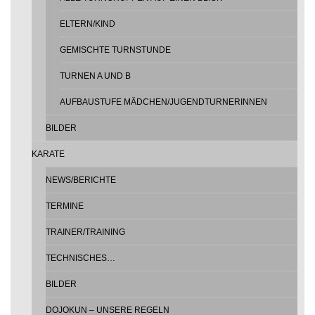
ELTERN/KIND
GEMISCHTE TURNSTUNDE
TURNEN A UND B
AUFBAUSTUFE MÄDCHEN/JUGENDTURNERINNEN
BILDER
KARATE
NEWS/BERICHTE
TERMINE
TRAINER/TRAINING
TECHNISCHES…
BILDER
DOJOKUN – UNSERE REGELN