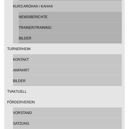
KURS AROHA® / KAHA®
NEWS/BERICHTE
TRAINER/TRAINING
BILDER
TURNERHEIM
KONTAKT
ANFAHRT
BILDER
TVAKTUELL
FÖRDERVEREIN
VORSTAND
SATZUNG