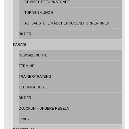
GEMISCHTE TURNSTUNDE
TURNEN A UND B
AUFBAUSTUFE MÄDCHEN/JUGENDTURNERINNEN
BILDER
KARATE
NEWS/BERICHTE
TERMINE
TRAINER/TRAINING
TECHNISCHES…
BILDER
DOJOKUN – UNSERE REGELN
LINKS