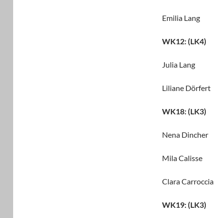
Emilia Lang
WK12: (LK4)
Julia Lang
Liliane Dörf
WK18: (LK3)
Nena Dincher 
Mila Calisse 
Clara Carroc
WK19: (LK3)