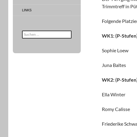
Trimmtreff in Pü
LINKS
Folgende Platzie
Suche
WK1: (P-Stufen
nach:
Sophie Loew 
Juna Baltes 2
WK2: (P-Stufen
Ella Winte
Romy Caliss
Friederike Sch