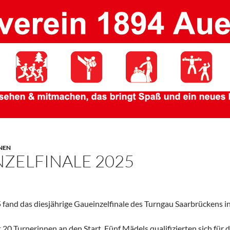
NEN
ZELFINALE 2025
fand das diesjährige Gaueinzelfinale des Turngau Saarbrückens in
 20 Turnerinnen an den Start. Fünf Mädels qualifizierten sich für 