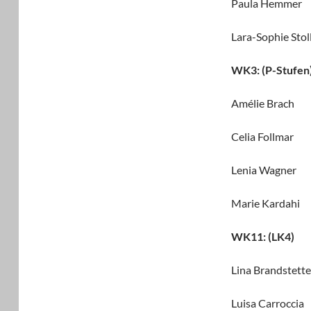
Paula Hemme
Lara-Sophie S
WK3: (P-Stufen
Amélie Brac
Celia Follm
Lenia Wagne
Marie Karda
WK11: (LK4)
Lina Brandste
Luisa Carrocc