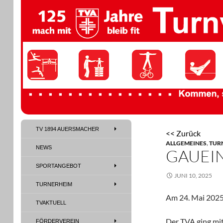
TV 1894 Auersmacher
TV 1894 AUERSMACHER
<< Zurück
TV 1894 Auersmacher
ALLGEMEINES
,
TUR
NEWS
GAUEIN
SPORTANGEBOT
JUNI 10, 2025
TURNERHEIM
Am 24. Mai 2025 
TVAKTUELL
Der TVA ging mit
FÖRDERVEREIN