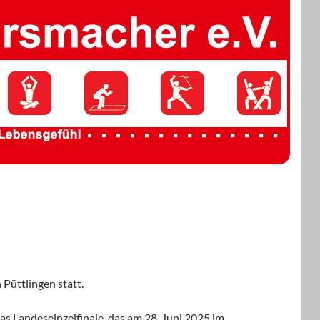
 Püttlingen statt.
das Landeseinzelfinale, das am 28. Juni 2025 im