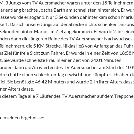
M. 3 Jungs vom TV Auersmacher waren unter den 18 Teilnehmern (a
aar entlang brachte Joscha Barth am schnellsten hinter sich. Er wu
klasse wurde er sogar 1. Nur 5 Sekunden dahinter kam schon Marius
sse 1. Da sich unsere Jungs auf der Strecke nichts schenken, anson
Sekunden hinter Marius im Ziel angekommen. Er wurde 2. in seiner
nden dann die längeren Beine des TV Auersmacher Nachwuchses am
Teilnehmern, die 5 KM Strecke. Niklas ließ von Anfang an das Füh
ns Ziel für freie Sicht zum Fahrer. Er wurde in einer Zeit von 18:5
t. Sie wurde schnellste Frau in einer Zeit von 24:01 Minuten.
anden dann die Arrivierten des TV Auersmacher am Start des 10
rea hatte einen schlechten Tag erwischt und kämpfte sich aber, d
Ziel. Sie benötigte 46:42 Minuten und wurde 2. in ihrer Altersklas
iner Altersklasse.
 diesem Tage alle 7 Läufer des TV Auersmacher auf dem Treppchen
einzelnen Ergebnisse: