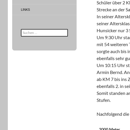
Schüler über 2 K
Strecke an der S
LINKS
In seiner Alters
seiner Alterskla
Hunsicker nur 3 
Suche
nach:
Um 9:30 Uhr sta
mit 54 weiteren 
sorgte auch bis i
ebenfalls sehr gu
Um 10:15 Uhr st
Armin Bernd. And
ab KM 7 bis ins 
ebenfalls 2. in se
Somit standen an
Stufen.
Nachfolgend die 
2000 Meter