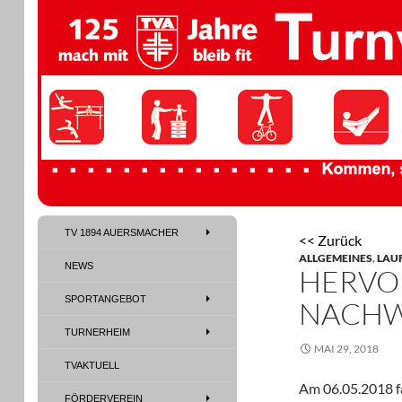
TV 1894 Auersmacher
TV 1894 AUERSMACHER
<< Zurück
TV 1894 Auersmacher
ALLGEMEINES
,
LAU
NEWS
HERVO
SPORTANGEBOT
NACHW
TURNERHEIM
MAI 29, 2018
TVAKTUELL
Am 06.05.2018 fa
FÖRDERVEREIN