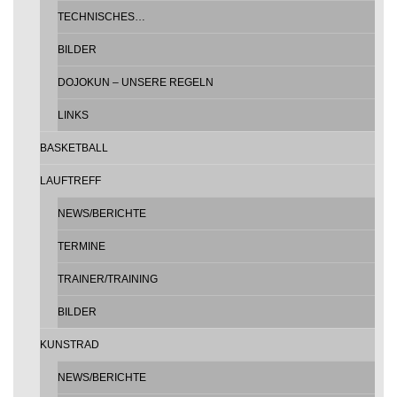
TECHNISCHES…
BILDER
DOJOKUN – UNSERE REGELN
LINKS
BASKETBALL
LAUFTREFF
NEWS/BERICHTE
TERMINE
TRAINER/TRAINING
BILDER
KUNSTRAD
NEWS/BERICHTE