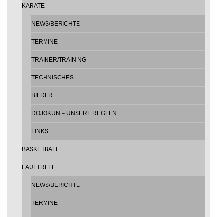
KARATE
NEWS/BERICHTE
TERMINE
TRAINER/TRAINING
TECHNISCHES…
BILDER
DOJOKUN – UNSERE REGELN
LINKS
BASKETBALL
LAUFTREFF
NEWS/BERICHTE
TERMINE