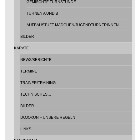
GEMISCHTE TURNSTUNDE
TURNEN A UND B
AUFBAUSTUFE MÄDCHEN/JUGENDTURNERINNEN
BILDER
KARATE
NEWS/BERICHTE
TERMINE
TRAINER/TRAINING
TECHNISCHES…
BILDER
DOJOKUN – UNSERE REGELN
LINKS