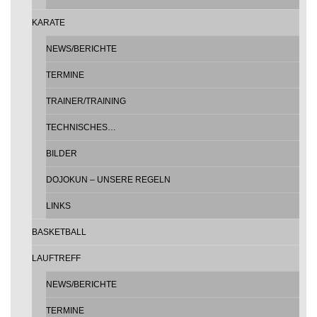
KARATE
NEWS/BERICHTE
TERMINE
TRAINER/TRAINING
TECHNISCHES…
BILDER
DOJOKUN – UNSERE REGELN
LINKS
BASKETBALL
LAUFTREFF
NEWS/BERICHTE
TERMINE