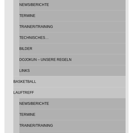
NEWS/BERICHTE
TERMINE
TRAINER/TRAINING
TECHNISCHES…
BILDER
DOJOKUN – UNSERE REGELN
LINKS
BASKETBALL
LAUFTREFF
NEWS/BERICHTE
TERMINE
TRAINER/TRAINING