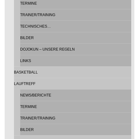
TERMINE
TRAINER/TRAINING
TECHNISCHES…
BILDER
DOJOKUN – UNSERE REGELN
LINKS
BASKETBALL
LAUFTREFF
NEWS/BERICHTE
TERMINE
TRAINER/TRAINING
BILDER