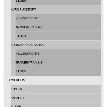
BILDER
KURS RÜCKENFIT
NEWS/BERICHTE
TRAINER/TRAINING
BILDER
KURS AROHA® / KAHA®
NEWS/BERICHTE
TRAINER/TRAINING
BILDER
TURNERHEIM
KONTAKT
ANFAHRT
BILDER