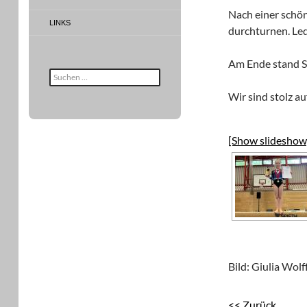
Nach einer schö
LINKS
durchturnen. Led
Am Ende stand So
Suche
nach:
Wir sind stolz au
[Show slideshow
Bild: Giulia Wolff
<< Zurück