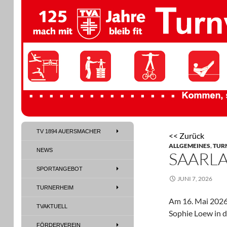
TV 1894 Auersmacher
TV 1894 AUERSMACHER
<< Zurück
TV 1894 Auersmacher
ALLGEMEINES
,
TUR
NEWS
SAARL
SPORTANGEBOT
JUNI 7, 2026
TURNERHEIM
Am 16. Mai 2026 
TVAKTUELL
Sophie Loew in d
FÖRDERVEREIN