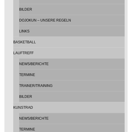
BILDER
DOJOKUN – UNSERE REGELN
LINKS
BASKETBALL
LAUFTREFF
NEWS/BERICHTE
TERMINE
TRAINER/TRAINING
BILDER
KUNSTRAD
NEWS/BERICHTE
TERMINE