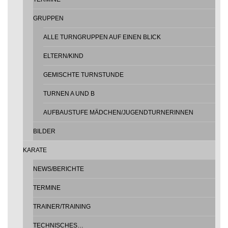
GRUPPEN
ALLE TURNGRUPPEN AUF EINEN BLICK
ELTERN/KIND
GEMISCHTE TURNSTUNDE
TURNEN A UND B
AUFBAUSTUFE MÄDCHEN/JUGENDTURNERINNEN
BILDER
KARATE
NEWS/BERICHTE
TERMINE
TRAINER/TRAINING
TECHNISCHES…