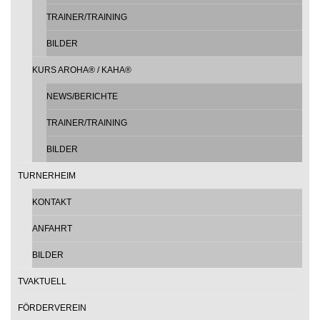
TRAINER/TRAINING
BILDER
KURS AROHA® / KAHA®
NEWS/BERICHTE
TRAINER/TRAINING
BILDER
TURNERHEIM
KONTAKT
ANFAHRT
BILDER
TVAKTUELL
FÖRDERVEREIN