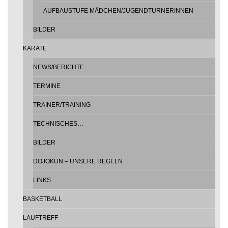
AUFBAUSTUFE MÄDCHEN/JUGENDTURNERINNEN
BILDER
KARATE
NEWS/BERICHTE
TERMINE
TRAINER/TRAINING
TECHNISCHES…
BILDER
DOJOKUN – UNSERE REGELN
LINKS
BASKETBALL
LAUFTREFF