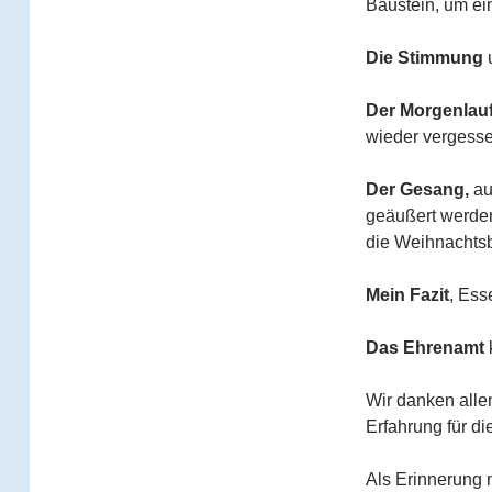
Baustein, um ei
Die Stimmung
u
Der Morgenlau
wieder vergesse
Der Gesang,
au
geäußert werden
die Weihnachtsb
Mein Fazit
, Ess
Das Ehrenamt
k
Wir danken alle
Erfahrung für d
Als Erinnerung 