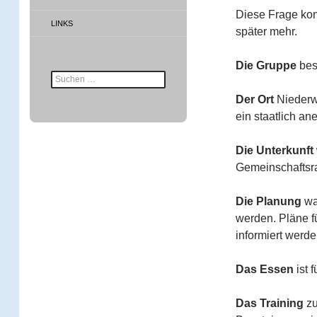
Diese Frage kon
LINKS
später mehr.
Die Gruppe
bes
Suche
nach:
Der Ort
Niederwö
ein staatlich an
Die Unterkunft
Gemeinschaftsr
Die Planung
war
werden. Pläne fü
informiert werde
Das Essen
ist 
Das Training
zu