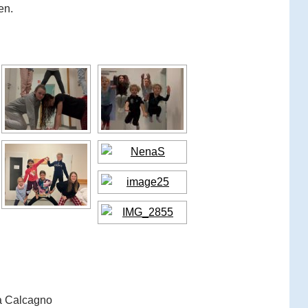
en.
na Calcagno