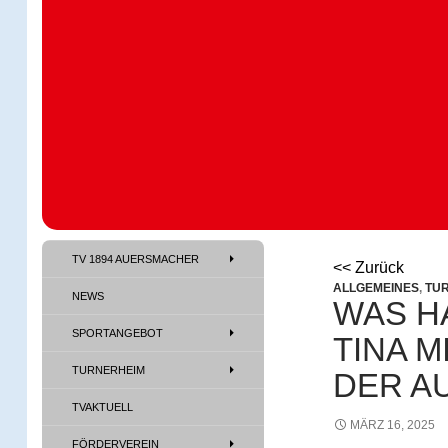
TV 1894 Auersmacher
TV 1894 AUERSMACHER
TV 1894 Auersmacher
<< Zurück
ALLGEMEINES
,
TU
NEWS
WAS H
SPORTANGEBOT
TINA 
TURNERHEIM
DER AU
TVAKTUELL
MÄRZ 16, 2025
FÖRDERVEREIN