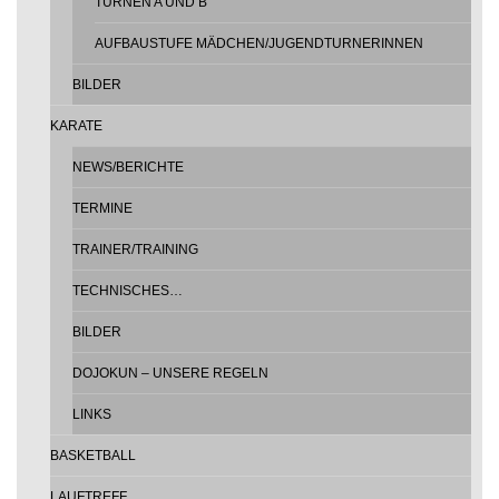
TURNEN A UND B
AUFBAUSTUFE MÄDCHEN/JUGENDTURNERINNEN
BILDER
KARATE
NEWS/BERICHTE
TERMINE
TRAINER/TRAINING
TECHNISCHES…
BILDER
DOJOKUN – UNSERE REGELN
LINKS
BASKETBALL
LAUFTREFF