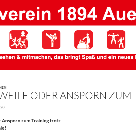
NEN
WEILE ODER ANSPORN ZUM 
020
 Ansporn zum Training trotz
ie!