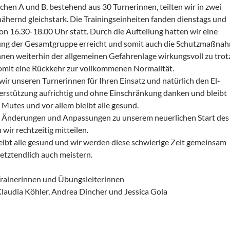
en A und B, bestehend aus 30 Turnerinnen, teilten wir in zwei
ähernd gleichstark. Die Trainingseinheiten fanden dienstags und
von 16.30-18.00 Uhr statt. Durch die Aufteilung hatten wir eine
ng der Gesamtgruppe erreicht und somit auch die Schutzmaßnahme
innen weiterhin der allgemeinen Gefahrenlage wirkungsvoll zu tro
somit eine Rückkehr zur vollkommenen Normalität.
ir unseren Turnerinnen für Ihren Einsatz und natürlich den El-
terstützung aufrichtig und ohne Einschränkung danken und bleibt
 Mutes und vor allem bleibt alle gesund.
 Änderungen und Anpassungen zu unserem neuerlichen Start des
wir rechtzeitig mitteilen.
eibt alle gesund und wir werden diese schwierige Zeit gemeinsam
etztendlich auch meistern.
Trainerinnen und Übungsleiterinnen
laudia Köhler, Andrea Dincher und Jessica Gola