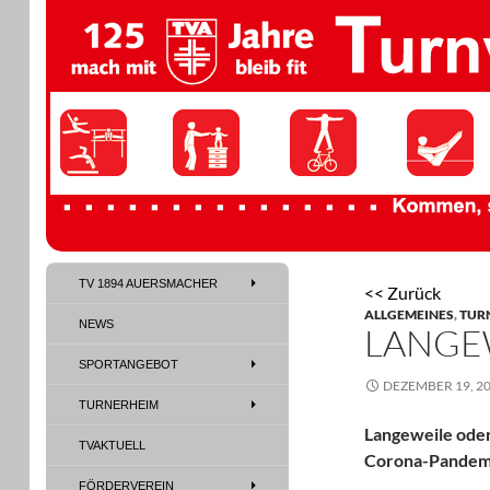
TV 1894 Auersmacher
TV 1894 AUERSMACHER
<< Zurück
TV 1894 Auersmacher
ALLGEMEINES
,
TUR
NEWS
LANGE
SPORTANGEBOT
DEZEMBER 19, 2
TURNERHEIM
Langeweile oder
TVAKTUELL
Corona-Pandem
FÖRDERVEREIN