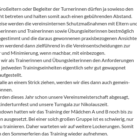
Großeltern oder Begleiter der Turnerinnen dürfen ja sowieso den
t betreten und halten somit auch einen gebührenden Abstand.
se werden die vereinsinternen Schutzmaßnahmen mit Eltern un
nerinnen und Trainerinnen sowie Übungsleiterinnen bestmöglich
abgestimmt und die daraus gewonnenen praxisbezogenen Ansicht
 werdend dann zielführend in die Vereinsentscheidungen zur
und Minimierung, wenn machbar, mit einbezogen.
 wir als Trainerinnen und Übungsleiterinnen den Anforderungen
 jedweden Trainingseinheiten eigentlich sehr gut gewappnet
ufgestellt.
 alle an einem Strick ziehen, werden wir dies dann auch gemein-
önnen.
den dieses Jahr schon unsere Vereinsmeisterschaft abgesagt,
nderturnfest und unsere Turngala zur Nikolauszeit.
kdown hatten wir das Training der Mädchen A und B noch bis zu
n ausgesetzt. Bei einer solch großen Gruppe ist es schwierig, nur
u trainieren. Daher warteten wir auf weitere Lockerungen. Somit
h den Sommerferien das Training wieder aufnehmen.