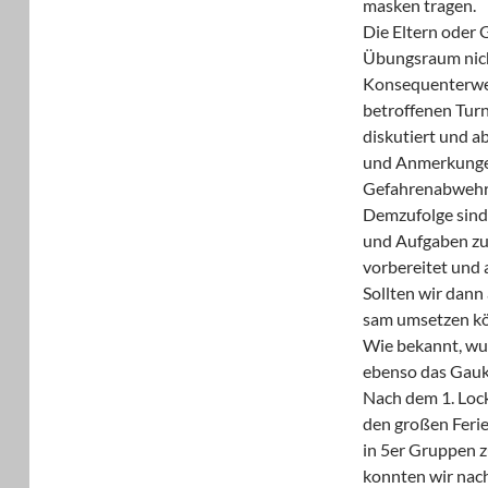
masken tragen.
Die Eltern oder 
Übungsraum nich
Konsequenterwei
betroffenen Tur
diskutiert und 
und Anmerkungen
Gefahrenabwehr 
Demzufolge sind
und Aufgaben zu
vorbereitet und a
Sollten wir dann
sam umsetzen k
Wie bekannt, wur
ebenso das Gauki
Nach dem 1. Loc
den großen Ferie
in 5er Gruppen z
konnten wir nac