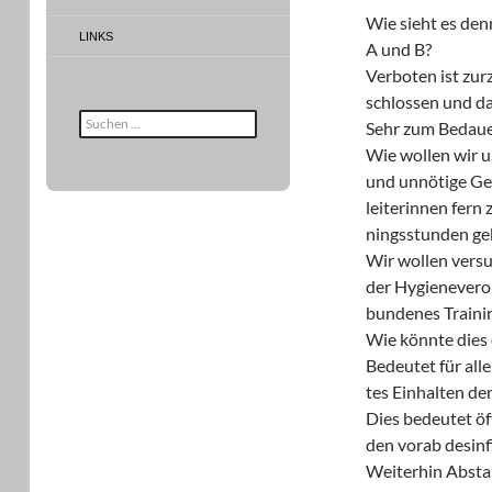
Wie sieht es den
LINKS
A und B?
Verboten ist zur
schlossen und das
Suche
Sehr zum Bedaue
nach:
Wie wollen wir 
und unnötige Ge
leiterinnen fern 
ningsstunden ge
Wir wollen versu
der Hygienevero
bundenes Trainin
Wie könnte dies
Bedeutet für all
tes Einhalten de
Dies bedeutet öf
den vorab desinf
Weiterhin Abst