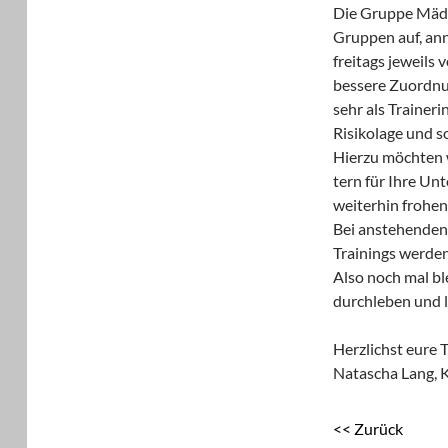
Die Gruppe Mädch
Gruppen auf, ann
freitags jeweils 
bessere Zuordnu
sehr als Trainer
Risikolage und 
Hierzu möchten w
tern für Ihre Un
weiterhin frohen
Bei anstehenden
Trainings werden 
Also noch mal bl
durchleben und l
Herzlichst eure 
Natascha Lang, K
<< Zurück